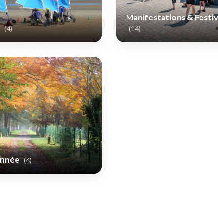
Manifestations & Festiv
s
(4)
(14)
onnée
(4)