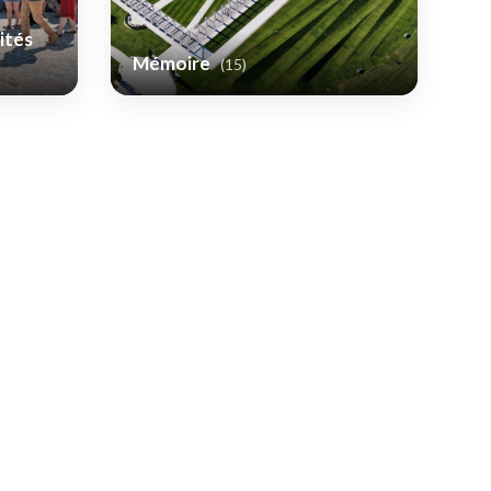
ités
Mémoire
(15)