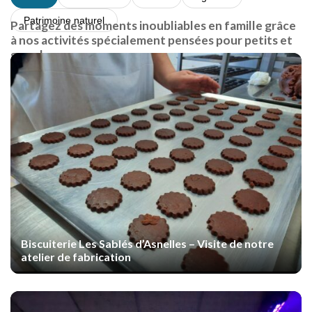
Patrimoine naturel
Partagez des moments inoubliables en famille grâce
à nos activités spécialement pensées pour petits et
grands.
Jeux, découvertes et aventures vous attendent !
Biscuiterie Les Sablés d’Asnelles – Visite de notre
atelier de fabrication