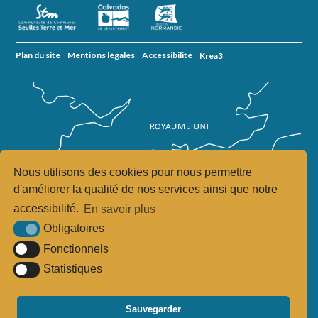
Plan du site
Mentions légales
Accessibilité
Krea3
Nous utilisons des cookies pour nous permettre
d'améliorer la qualité de nos services ainsi que notre
accessibilité.
En savoir plus
Obligatoires
Fonctionnels
Statistiques
Sauvegarder