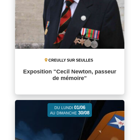
CREULLY SUR SEULLES
Exposition "Cecil Newton, passeur
de mémoire"
01/06
DU
LUNDI
30/08
AU
DIMANCHE