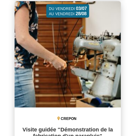
03/07
DU
VENDREDI
28/08
AU
VENDREDI
CREPON
Visite guidée "Démonstration de la
fabrication d'un parapluie"