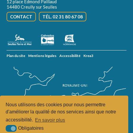
12 place Edmond Paillaud
14480 Creully sur Seulles
CONTACT
TÉL. 02 31 80 67 08
Plan du site
Mentions légales
Accessibilité
Krea3
Nous utilisons des cookies pour nous permettre
d'améliorer la qualité de nos services ainsi que notre
accessibilité.
En savoir plus
Obligatoires