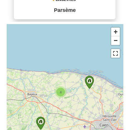
Parsème
+
−
4