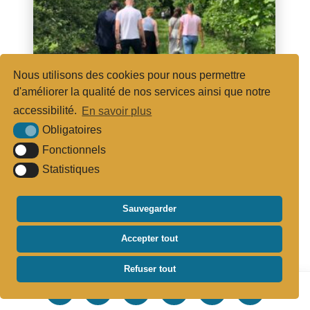
Nous utilisons des cookies pour nous permettre
d'améliorer la qualité de nos services ainsi que notre
accessibilité.
En savoir plus
Obligatoires
Fonctionnels
DUCY-SAINTE-MARGUERITE
Statistiques
Domaine de la Flaguerie - Les
Vergers de Ducy
Sauvegarder
Accepter tout
+
−
Refuser tout