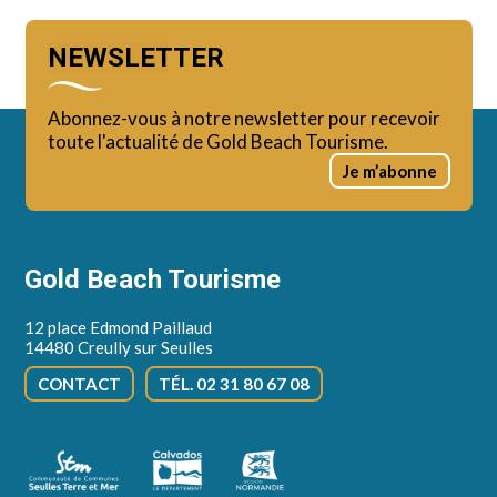
NEWSLETTER
Abonnez-vous à notre newsletter pour recevoir
toute l'actualité de Gold Beach Tourisme.
Je m’abonne
Gold Beach Tourisme
12 place Edmond Paillaud
14480 Creully sur Seulles
CONTACT
TÉL. 02 31 80 67 08