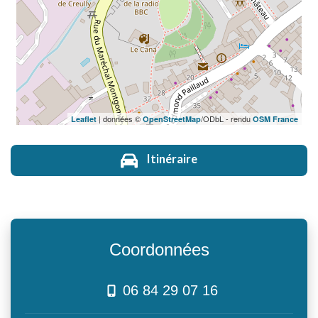
| données ©
/ODbL - rendu
Leaflet
OpenStreetMap
OSM France
Itinéraire
Coordonnées
06 84 29 07 16